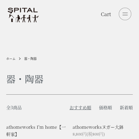
Cart
Cart
ホーム
器・陶器
器・陶器
器・陶器
食べるモノ
聴くモノ
全3商品
おすすめ順
価格順
新着順
身につけるモノ
作家モノ
athomeworks I'm home【一
athomeworksヌガー大鉢
軒家】
8,800円(税800円)
古いモノ