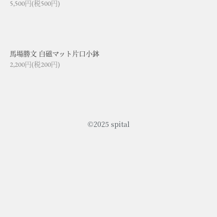
5,500円(税500円)
ログイン
イイについて
新規登録
送料・配送料について
馬場勝文 白磁マット片口小鉢
返品について
2,200円(税200円)
〒812-0053
特定商取引法に基づく表記
福岡県福岡市東区箱崎2丁目14-
プライバシーポリシー
32
Google Map
©2025 spital