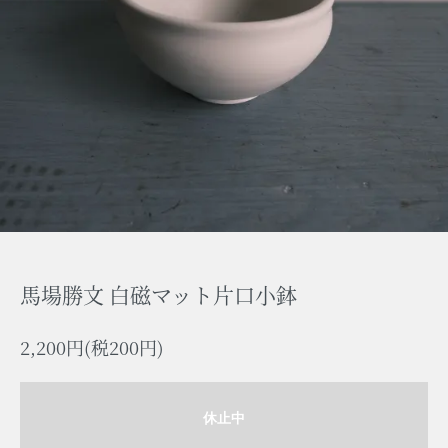
ログイン
イイについて
新規登録
送料・配送料について
返品について
〒812-0053
特定商取引法に基づく表記
福岡県福岡市東区箱崎2丁目14-
プライバシーポリシー
32
Google Map
馬場勝文 白磁マット片口小鉢
2,200円(税200円)
休止中