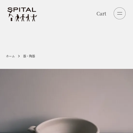
Cart
Cart
ホーム
器・陶器
器・陶器
食べるモノ
聴くモノ
身につけるモノ
作家モノ
古いモノ